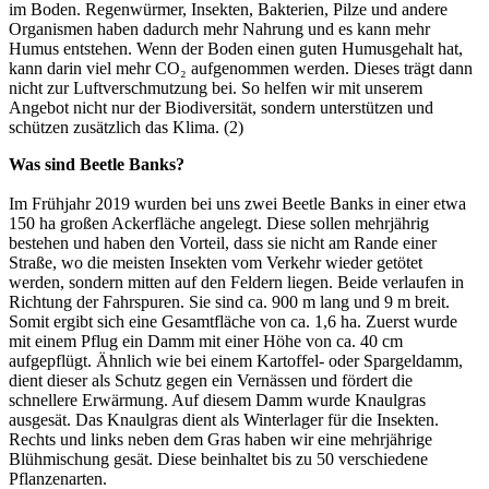
im Boden. Regenwürmer, Insekten, Bakterien, Pilze und andere
Organismen haben dadurch mehr Nahrung und es kann mehr
Humus entstehen. Wenn der Boden einen guten Humusgehalt hat,
kann darin viel mehr CO₂ aufgenommen werden. Dieses trägt dann
nicht zur Luftverschmutzung bei. So helfen wir mit unserem
Angebot nicht nur der Biodiversität, sondern unterstützen und
schützen zusätzlich das Klima. (2)
Was sind Beetle Banks?
Im Frühjahr 2019 wurden bei uns zwei Beetle Banks in einer etwa
150 ha großen Ackerfläche angelegt. Diese sollen mehrjährig
bestehen und haben den Vorteil, dass sie nicht am Rande einer
Straße, wo die meisten Insekten vom Verkehr wieder getötet
werden, sondern mitten auf den Feldern liegen. Beide verlaufen in
Richtung der Fahrspuren. Sie sind ca. 900 m lang und 9 m breit.
Somit ergibt sich eine Gesamtfläche von ca. 1,6 ha. Zuerst wurde
mit einem Pflug ein Damm mit einer Höhe von ca. 40 cm
aufgepflügt. Ähnlich wie bei einem Kartoffel- oder Spargeldamm,
dient dieser als Schutz gegen ein Vernässen und fördert die
schnellere Erwärmung. Auf diesem Damm wurde Knaulgras
ausgesät. Das Knaulgras dient als Winterlager für die Insekten.
Rechts und links neben dem Gras haben wir eine mehrjährige
Blühmischung gesät. Diese beinhaltet bis zu 50 verschiedene
Pflanzenarten.