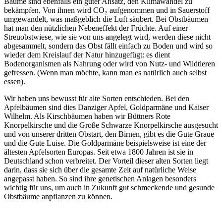
Bäume sind ebenfalls ein guter Ansatz, den Klimawandel zu
bekämpfen. Von ihnen wird CO₂ aufgenommen und in Sauerstoff
umgewandelt, was maßgeblich die Luft säubert. Bei Obstbäumen
hat man den nützlichen Nebeneffekt der Früchte. Auf einer
Streuobstwiese, wie sie von uns angelegt wird, werden diese nicht
abgesammelt, sondern das Obst fällt einfach zu Boden und wird so
wieder dem Kreislauf der Natur hinzugefügt: es dient
Bodenorganismen als Nahrung oder wird von Nutz- und Wildtieren
gefressen. (Wenn man möchte, kann man es natürlich auch selbst
essen).
Wir haben uns bewusst für alte Sorten entschieden. Bei den
Apfelbäumen sind dies Danziger Apfel, Goldparmäne und Kaiser
Wilhelm. Als Kirschbäumen haben wir Büttners Rote
Knorpelkirsche und die Große Schwarze Knorpelkirsche ausgesucht
und von unserer dritten Obstart, den Birnen, gibt es die Gute Graue
und die Gute Luise. Die Goldparmäne beispielsweise ist eine der
ältesten Apfelsorten Europas. Seit etwa 1800 Jahren ist sie in
Deutschland schon verbreitet. Der Vorteil dieser alten Sorten liegt
darin, dass sie sich über die gesamte Zeit auf natürliche Weise
angepasst haben. So sind ihre genetischen Anlagen besonders
wichtig für uns, um auch in Zukunft gut schmeckende und gesunde
Obstbäume anpflanzen zu können.