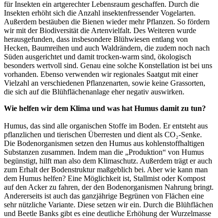
für Insekten ein artgerechter Lebensraum geschaffen. Durch die
Insekten erhöht sich die Anzahl insektenfressender Vogelarten.
Außerdem bestäuben die Bienen wieder mehr Pflanzen. So fördern
wir mit der Biodiversität die Artenvielfalt. Des Weiteren wurde
herausgefunden, dass insbesondere Blühwiesen entlang von
Hecken, Baumreihen und auch Waldrändern, die zudem noch nach
Süden ausgerichtet und damit trocken-warm sind, ökologisch
besonders wertvoll sind. Genau eine solche Konstellation ist bei uns
vorhanden. Ebenso verwenden wir regionales Saatgut mit einer
Vielzahl an verschiedenen Pflanzenarten, sowie keine Grassorten,
die sich auf die Blühflächenanlage eher negativ auswirken.
Wie helfen wir dem Klima und was hat Humus damit zu tun?
Humus, das sind alle organischen Stoffe im Boden. Er entsteht aus
pflanzlichen und tierischen Überresten und dient als CO₂-Senke.
Die Bodenorganismen setzen den Humus aus kohlenstoffhaltigen
Substanzen zusammen. Indem man die „Produktion“ von Humus
begünstigt, hilft man also dem Klimaschutz. Außerdem trägt er auch
zum Erhalt der Bodenstruktur maßgeblich bei. Aber wie kann man
dem Humus helfen? Eine Möglichkeit ist, Stallmist oder Kompost
auf den Acker zu fahren, der den Bodenorganismen Nahrung bringt.
Andererseits ist auch das ganzjährige Begrünen von Flächen eine
sehr nützliche Variante. Diese setzen wir ein. Durch die Blühflächen
und Beetle Banks gibt es eine deutliche Erhöhung der Wurzelmasse