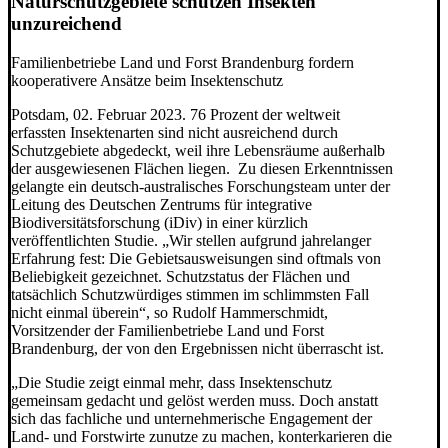
Naturschutzgebiete schützen Insekten
unzureichend
Familienbetriebe Land und Forst Brandenburg fordern
kooperativere Ansätze beim Insektenschutz
Potsdam, 02. Februar 2023. 76 Prozent der weltweit
erfassten Insektenarten sind nicht ausreichend durch
Schutzgebiete abgedeckt, weil ihre Lebensräume außerhalb
der ausgewiesenen Flächen liegen. Zu diesen Erkenntnissen
gelangte ein deutsch-australisches Forschungsteam unter der
Leitung des Deutschen Zentrums für integrative
Biodiversitätsforschung (iDiv) in einer kürzlich
veröffentlichten Studie. „Wir stellen aufgrund jahrelanger
Erfahrung fest: Die Gebietsausweisungen sind oftmals von
Beliebigkeit gezeichnet. Schutzstatus der Flächen und
tatsächlich Schutzwürdiges stimmen im schlimmsten Fall
nicht einmal überein“, so Rudolf Hammerschmidt,
Vorsitzender der Familienbetriebe Land und Forst
Brandenburg, der von den Ergebnissen nicht überrascht ist.
„Die Studie zeigt einmal mehr, dass Insektenschutz
gemeinsam gedacht und gelöst werden muss. Doch anstatt
sich das fachliche und unternehmerische Engagement der
Land- und Forstwirte zunutze zu machen, konterkarieren die