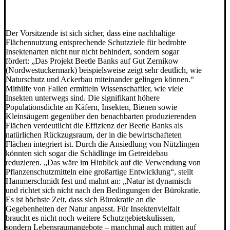
Der Vorsitzende ist sich sicher, dass eine nachhaltige
Flächennutzung entsprechende Schutzziele für bedrohte
Insektenarten nicht nur nicht behindert, sondern sogar
fördert: „Das Projekt Beetle Banks auf Gut Zernikow
(Nordwestuckermark) beispielsweise zeigt sehr deutlich, wie
Naturschutz und Ackerbau miteinander gelingen können.“
Mithilfe von Fallen ermitteln Wissenschaftler, wie viele
Insekten unterwegs sind. Die signifikant höhere
Populationsdichte an Käfern, Insekten, Bienen sowie
Kleinsäugern gegenüber den benachbarten produzierenden
Flächen verdeutlicht die Effizienz der Beetle Banks als
natürlichen Rückzugsraum, der in die bewirtschafteten
Flächen integriert ist. Durch die Ansiedlung von Nützlingen
könnten sich sogar die Schädlinge im Getreidebau
reduzieren. „Das wäre im Hinblick auf die Verwendung von
Pflanzenschutzmitteln eine großartige Entwicklung“, stellt
Hammerschmidt fest und mahnt an: „Natur ist dynamisch
und richtet sich nicht nach den Bedingungen der Bürokratie.
Es ist höchste Zeit, dass sich Bürokratie an die
Gegebenheiten der Natur anpasst. Für Insektenvielfalt
braucht es nicht noch weitere Schutzgebietskulissen,
sondern Lebensraumangebote – manchmal auch mitten auf