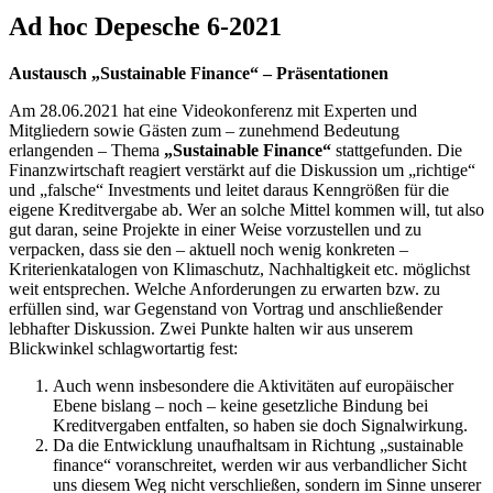
Ad hoc Depesche 6-2021
Austausch „Sustainable Finance“ – Präsentationen
Am 28.06.2021 hat eine Videokonferenz mit Experten und
Mitgliedern sowie Gästen zum – zunehmend Bedeutung
erlangenden – Thema
„Sustainable Finance“
stattgefunden. Die
Finanzwirtschaft reagiert verstärkt auf die Diskussion um „richtige“
und „falsche“ Investments und leitet daraus Kenngrößen für die
eigene Kreditvergabe ab. Wer an solche Mittel kommen will, tut also
gut daran, seine Projekte in einer Weise vorzustellen und zu
verpacken, dass sie den – aktuell noch wenig konkreten –
Kriterienkatalogen von Klimaschutz, Nachhaltigkeit etc. möglichst
weit entsprechen. Welche Anforderungen zu erwarten bzw. zu
erfüllen sind, war Gegenstand von Vortrag und anschließender
lebhafter Diskussion. Zwei Punkte halten wir aus unserem
Blickwinkel schlagwortartig fest:
Auch wenn insbesondere die Aktivitäten auf europäischer
Ebene bislang – noch – keine gesetzliche Bindung bei
Kreditvergaben entfalten, so haben sie doch Signalwirkung.
Da die Entwicklung unaufhaltsam in Richtung „sustainable
finance“ voranschreitet, werden wir aus verbandlicher Sicht
uns diesem Weg nicht verschließen, sondern im Sinne unserer