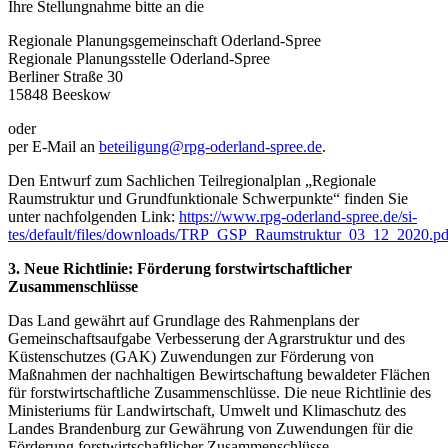
Ihre Stellungnahme bitte an die
Regionale Planungsgemeinschaft Oderland-Spree
Regionale Planungsstelle Oderland-Spree
Berliner Straße 30
15848 Beeskow
oder
per E-Mail an
beteiligung@rpg-oderland-spree.de
.
Den Entwurf zum Sachlichen Teilregionalplan „Regionale
Raumstruktur und Grundfunktionale Schwerpunkte“ finden Sie
unter nachfolgenden Link:
https://www.rpg-oderland-spree.de/si-
tes/default/files/downloads/TRP_GSP_Raumstruktur_03_12_2020.pd
3. Neue Richtlinie: Förderung forstwirtschaftlicher
Zusammenschlüsse
Das Land gewährt auf Grundlage des Rahmenplans der
Gemeinschaftsaufgabe Verbesserung der Agrarstruktur und des
Küstenschutzes (GAK) Zuwendungen zur Förderung von
Maßnahmen der nachhaltigen Bewirtschaftung bewaldeter Flächen
für forstwirtschaftliche Zusammenschlüsse. Die neue Richtlinie des
Ministeriums für Landwirtschaft, Umwelt und Klimaschutz des
Landes Brandenburg zur Gewährung von Zuwendungen für die
Förderung forstwirtschaftlicher Zusammenschlüsse