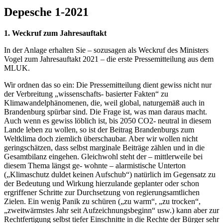
Depesche 1-2021
1. Weckruf zum Jahresauftakt
In der Anlage erhalten Sie – sozusagen als Weckruf des Ministers
Vogel zum Jahresauftakt 2021 – die erste Pressemitteilung aus dem
MLUK.
Wir ordnen das so ein: Die Pressemitteilung dient gewiss nicht nur
der Verbreitung „wissenschafts- basierter Fakten“ zu
Klimawandelphänomenen, die, weil global, naturgemäß auch in
Brandenburg spürbar sind. Die Frage ist, was man daraus macht.
Auch wenn es gewiss löblich ist, bis 2050 CO2- neutral in diesem
Lande leben zu wollen, so ist der Beitrag Brandenburgs zum
Weltklima doch ziemlich überschaubar. Aber wir wollen nicht
geringschätzen, dass selbst marginale Beiträge zählen und in die
Gesamtbilanz eingehen. Gleichwohl steht der – mittlerweile bei
diesem Thema längst ge- wohnte – alarmistische Unterton
(„Klimaschutz duldet keinen Aufschub“) natürlich im Gegensatz zu
der Bedeutung und Wirkung hierzulande geplanter oder schon
ergriffener Schritte zur Durchsetzung von regierungsamtlichen
Zielen. Ein wenig Panik zu schüren („zu warm“, „zu trocken“,
„zweitwärmstes Jahr seit Aufzeichnungsbeginn“ usw.) kann aber zur
Rechtfertigung selbst tiefer Einschnitte in die Rechte der Bürger sehr