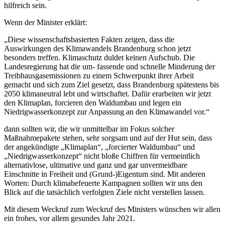
hilfreich sein.
Wenn der Minister erklärt:
„Diese wissenschaftsbasierten Fakten zeigen, dass die
Auswirkungen des Klimawandels Brandenburg schon jetzt
besonders treffen. Klimaschutz duldet keinen Aufschub. Die
Landesregierung hat die um- fassende und schnelle Minderung der
Treibhausgasemissionen zu einem Schwerpunkt ihrer Arbeit
gemacht und sich zum Ziel gesetzt, dass Brandenburg spätestens bis
2050 klimaneutral lebt und wirtschaftet. Dafür erarbeiten wir jetzt
den Klimaplan, forcieren den Waldumbau und legen ein
Niedrigwasserkonzept zur Anpassung an den Klimawandel vor.“
dann sollten wir, die wir unmittelbar im Fokus solcher
Maßnahmepakete stehen, sehr sorgsam und auf der Hut sein, dass
der angekündigte „Klimaplan“, „forcierter Waldumbau“ und
„Niedrigwasserkonzept“ nicht bloße Chiffren für vermeintlich
alternativlose, ultimative und ganz und gar unvermeidbare
Einschnitte in Freiheit und (Grund-)Eigentum sind. Mit anderen
Worten: Durch klimabefeuerte Kampagnen sollten wir uns den
Blick auf die tatsächlich verfolgten Ziele nicht verstellen lassen.
Mit diesem Weckruf zum Weckruf des Ministers wünschen wir allen
ein frohes, vor allem gesundes Jahr 2021.